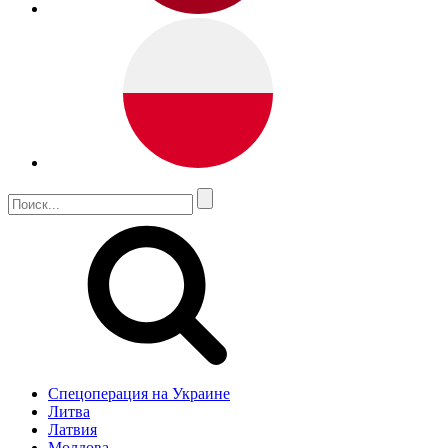
Спецоперация на Украине
Литва
Латвия
Молдова