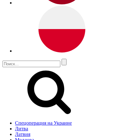
Спецоперация на Украине
Литва
Латвия
Молдова