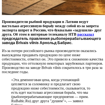
Производители рыбной продукции в Латвии ведут
настолько агрессивную борьбу между собой из-за запрета
экспорта шпрот в Россию, что буквально
«
задушили» друг
друга. Об этом в интервью телеканалу НТВ
рассказал
председатель правления рыбоперерабатывающего
завода Brīvais vilnis Арнольд Бабрис.
Из-за потери российского рынка производители оказались
вынуждены продавать продукцию по цене ниже
себестоимости, отметил он. Это привело к снижению качества
продукции, что оттолкнуло некоторых зарубежных партнеров.
Производство на заводе Brīvais vilnis сократилось в три раза за
последние годы.
«Эта демпинговая цена, когда утопающий
цепляется за соломинку и предлагает свою
продукцию ниже себестоимости, сказывается, то
есть идет настолько агрессивная борьба, что мы
(рыбоперерабатывающие предприятия — прим.
RuBaltic.Ru) друг друга "душим"», — заявил