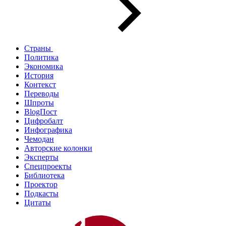
Страны
Политика
Экономика
История
Контекст
Переводы
Шпроты
BlogПост
Цифробалт
Инфографика
Чемодан
Авторские колонки
Эксперты
Спецпроекты
Библиотека
Проектор
Подкасты
Цитаты