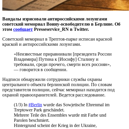
Вандалы изрисовали антироссийскими лозунгами
советский мемориал Воину-освободителю в Берлине. Об
этом
сообщает
Presseservice_RN в Twitter.
Советский мемориал в Трептов-парке исписан красной
краской и антироссийскими лозунгами.
«Неизвестные приравнивали [президента России
Владимира] Путина к [Иосифу] Сталину и
требовали, среди прочего, смерти всех россиян»,
— говорится в сообщении.
Надписи обнаружили сотрудники службы охраны
центрального объекта берлинской полиции. По словам
представителя полиции, сейчас мемориал находится под
охраной правоохранителей. Ведется расследование.
(1/3) In
#Berlin
wurde das Sowjetische Ehrenmal im
Treptower Park geschändet.
Mehrere Teile des Ensembles wurde mit Farbe und
Parolen beschmiert.
Hintergrund scheint der Krieg in der Ukraine,