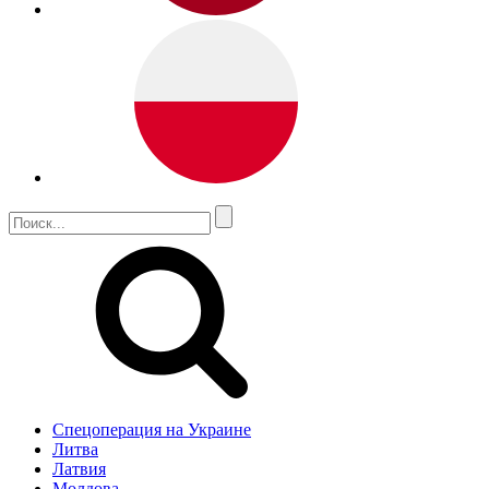
Спецоперация на Украине
Литва
Латвия
Молдова