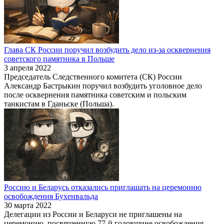
Глава СК России поручил возбудить дело из-за осквернения
советского памятника в Польше
3 апреля 2022
Председатель Следственного комитета (СК) России
Александр Бастрыкин поручил возбудить уголовное дело
после осквернения памятника советским и польским
танкистам в Гданьске (Польша).
Россию и Беларусь отказались приглашать на церемонию
освобождения Бухенвальда
30 марта 2022
Делегации из России и Беларуси не приглашены на
церемонию, посвященную 77-й годовщине освобождения