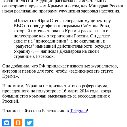
жизни в России. Ведущий рассказал о замечательных
санаториях в «русском Крыму» и о том, как Минздрав России
начал реализацию программ улучшения здоровья населения.
«Письмо от Юрия Стеця генеральному директору
BBC по поводу эфира программы Саймона Рива,
который путешествовал в Крым и рассказывал о
полуострове как о территории России. Он делает
акцент на "присоединении", а не оккупации, и
"радуется" нынешней действительности, осуждая
Украину», — написала Джапарова на своей
странице в Facebook.
Она добавила, что РФ привлекает известных журналистов,
актеров и певцов для того, чтобы «зафиксировать статус
Крыма».
Напомним, Украина не признает итогов референдума,
проведенного на полуострове 16 марта 2014 года, когда
большинство крымчан высказались за воссоединение с
Россией.
Подписывайтесь на Балтологию в
Telegram
!