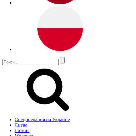
Спецоперация на Украине
Литва
Латвия
Молдова