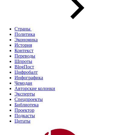
Страны
Политика
Экономика
История
Контекст
Переводы
Шпроты
BlogПост
Цифробалт
Инфографика
Чемодан
Авторские колонки
Эксперты
Спецпроекты
Библиотека
Проектор
Подкасты
Цитаты