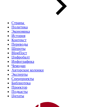
Страны
Политика
Экономика
История
Контекст
Переводы
Шпроты
BlogПост
Цифробалт
Инфографика
Чемодан
Авторские колонки
Эксперты
Спецпроекты
Библиотека
Проектор
Подкасты
Цитаты