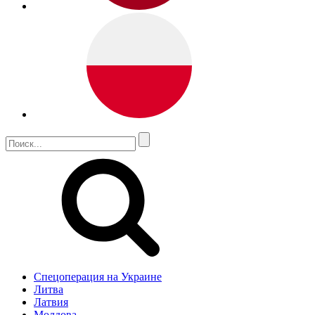
Спецоперация на Украине
Литва
Латвия
Молдова