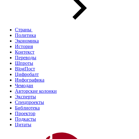
Страны
Политика
Экономика
История
Контекст
Переводы
Шпроты
BlogПост
Цифробалт
Инфографика
Чемодан
Авторские колонки
Эксперты
Спецпроекты
Библиотека
Проектор
Подкасты
Цитаты