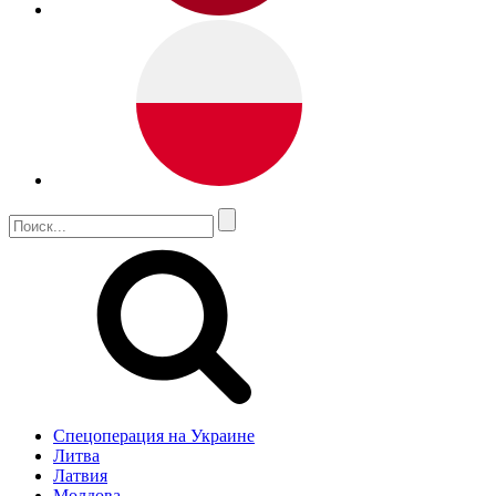
Спецоперация на Украине
Литва
Латвия
Молдова