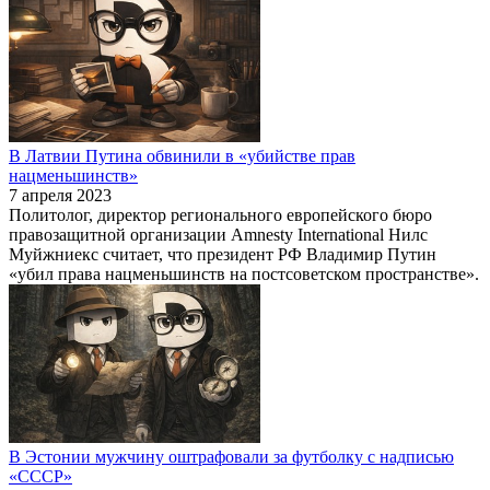
В Латвии Путина обвинили в «убийстве прав
нацменьшинств»
7 апреля 2023
Политолог, директор регионального европейского бюро
правозащитной организации Amnesty International Нилс
Муйжниекс считает, что президент РФ Владимир Путин
«убил права нацменьшинств на постсоветском пространстве».
В Эстонии мужчину оштрафовали за футболку с надписью
«СССР»