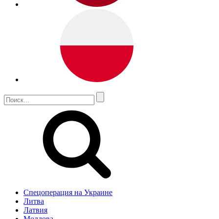
Спецоперация на Украине
Литва
Латвия
Молдова