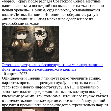
«борьбу» сразу после распада Советского Союза, местные
националисты за последний год вывели ее на «качественно
новый уровень». Причем, судя по всему, останавливаться
власти Литвы, Латвии и Эстонии не собираются, раз уж
«цивилизованный» Запад молчаливо одобряет все их
русофобские выходки.
Эстония приступила к беспрецедентной милитаризации на
фоне тяжелейшего экономического кризиса
10 апреля 2023
Официальный Таллин планирует резко увеличить армию,
нарастить призыв на срочную службу и создать на своей
территории новую инфраструктуру НАТО. Параллельно
эстонские власти продолжают оказывать военную помощь
киевскому режиму. При этом сама Эстония все глубже увязает
в тяжелом экономическом кризисе, а ее валовой внутренний
продукт и промышленное производство стремительно падают.