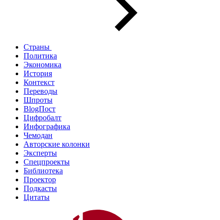
Страны
Политика
Экономика
История
Контекст
Переводы
Шпроты
BlogПост
Цифробалт
Инфографика
Чемодан
Авторские колонки
Эксперты
Спецпроекты
Библиотека
Проектор
Подкасты
Цитаты