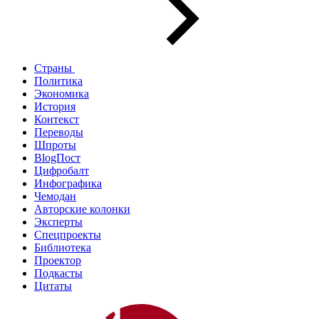
Страны
Политика
Экономика
История
Контекст
Переводы
Шпроты
BlogПост
Цифробалт
Инфографика
Чемодан
Авторские колонки
Эксперты
Спецпроекты
Библиотека
Проектор
Подкасты
Цитаты