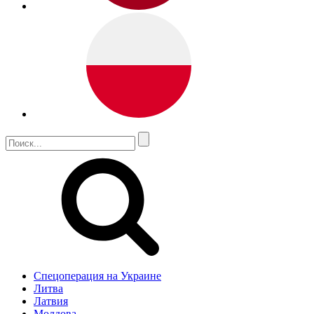
Спецоперация на Украине
Литва
Латвия
Молдова