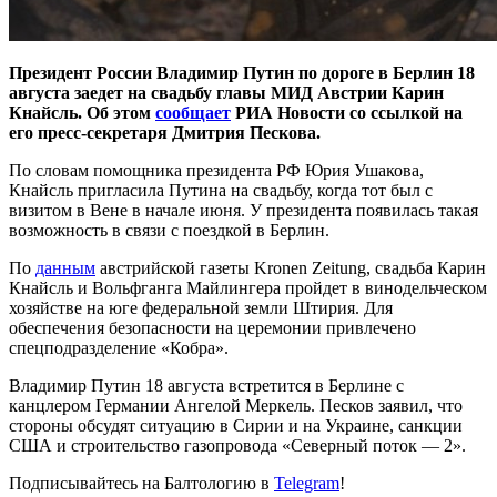
Президент России Владимир Путин по дороге в Берлин 18
августа заедет на свадьбу главы МИД Австрии Карин
Кнайсль. Об этом
сообщает
РИА Новости со ссылкой на
его пресс-секретаря Дмитрия Пескова.
По словам помощника президента РФ Юрия Ушакова,
Кнайсль пригласила Путина на свадьбу, когда тот был с
визитом в Вене в начале июня. У президента появилась такая
возможность в связи с поездкой в Берлин.
По
данным
австрийской газеты Kronen Zeitung, свадьба Карин
Кнайсль и Вольфганга Майлингера пройдет в винодельческом
хозяйстве на юге федеральной земли Штирия. Для
обеспечения безопасности на церемонии привлечено
спецподразделение «Кобра».
Владимир Путин 18 августа встретится в Берлине с
канцлером Германии Ангелой Меркель. Песков заявил, что
стороны обсудят ситуацию в Сирии и на Украине, санкции
США и строительство газопровода «Северный поток — 2».
Подписывайтесь на Балтологию в
Telegram
!