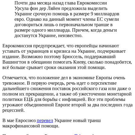
Почти два месяца назад глава Еврокомиссии
Урсула фон дер Ляйен предложила выделить
Украине срочную помощь в размере 9 миллиардов
евро. Однако на данный момент члены ЕС сумели
договориться лишь о первоначальном транше в
размере одного миллиарда. Причем, когда деньги
достанутся Украине, неизвестно.
Еврокомиссия предупреждает, что европейцы начинают
уставать от украинцев и кризиса на Украине, подчеркивает
издание. Возможно поэтому Брюссель, поддержавший
Вашингтон в обещании помогать Киеву, сколько понадобится,
всё больше срывает сроки оказания этой помощи.
Отмечается, что положение дел в экономике Европы очень
тревожное. В первую очередь, речь идет о перспективе
дальнейшего снижения поставок российского газа или даже о
полном их прекращении, а также об ужесточении монетарной
политики ЕЦБ для борьбы с инфляцией. Все эти проблемы
угрожают объединенной Европе второй за два последних года
рецессией.
В мае Евросоюз
перевел
Украине новый транш
макрофинансовой помощи.