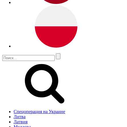
Спецоперация на Украине
Литва
Латвия
Молдова