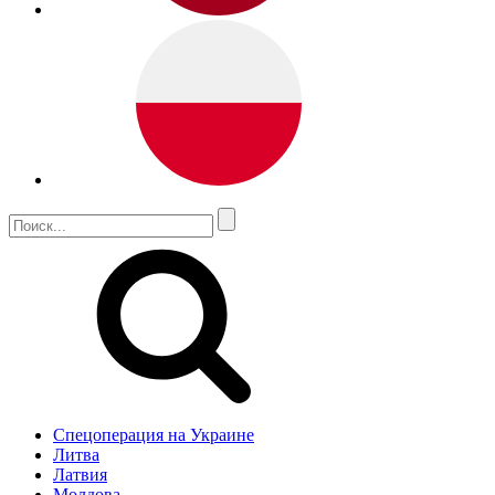
Спецоперация на Украине
Литва
Латвия
Молдова