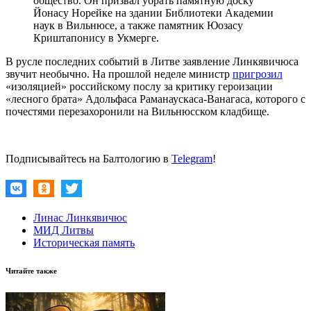
общество. Он призвал убрать памятную доску
Йонасу Норейке на здании Библиотеки Академии
наук в Вильнюсе, а также памятник Юозасу
Криштапонису в Укмерге.
В русле последних событий в Литве заявление Линкявичюса
звучит необычно. На прошлой неделе министр
пригрозил
«изоляцией» российскому послу за критику героизации
«лесного брата» Адольфаса Раманаускаса-Ванагаса, которого с
почестями перезахоронили на Вильнюсском кладбище.
Подписывайтесь на Балтологию в
Telegram
!
Линас Линкявичюс
МИД Литвы
Историческая память
Читайте также