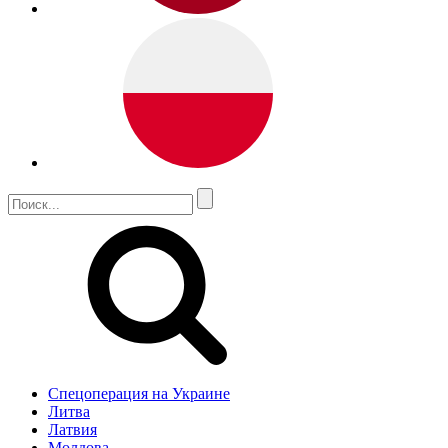
Спецоперация на Украине
Литва
Латвия
Молдова