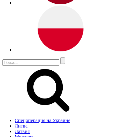
Спецоперация на Украине
Литва
Латвия
Молдова