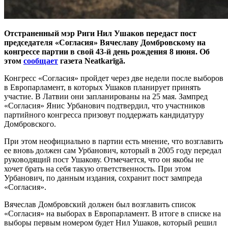
Отстраненный мэр Риги Нил Ушаков передаст пост
председателя «Согласия» Вячеславу Домбровскому на
конгрессе партии в свой 43-й день рождения 8 июня. Об
этом
сообщает
газета Neatkarīgā.
Конгресс «Согласия» пройдет через две недели после выборов
в Европарламент, в которых Ушаков планирует принять
участие. В Латвии они запланированы на 25 мая. Зампред
«Согласия» Янис Урбанович подтвердил, что участников
партийного конгресса призовут поддержать кандидатуру
Домбровского.
При этом неофициально в партии есть мнение, что возглавить
ее вновь должен сам Урбанович, который в 2005 году передал
руководящий пост Ушакову. Отмечается, что он якобы не
хочет брать на себя такую ответственность. При этом
Урбанович, по данным издания, сохранит пост зампреда
«Согласия».
Вячеслав Домбровский должен был возглавить список
«Согласия» на выборах в Европарламент. В итоге в списке на
выборы первым номером будет Нил Ушаков, который решил