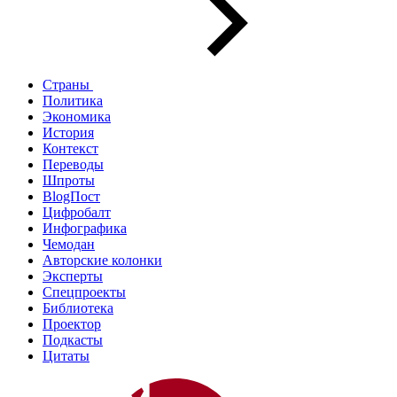
Страны
Политика
Экономика
История
Контекст
Переводы
Шпроты
BlogПост
Цифробалт
Инфографика
Чемодан
Авторские колонки
Эксперты
Спецпроекты
Библиотека
Проектор
Подкасты
Цитаты