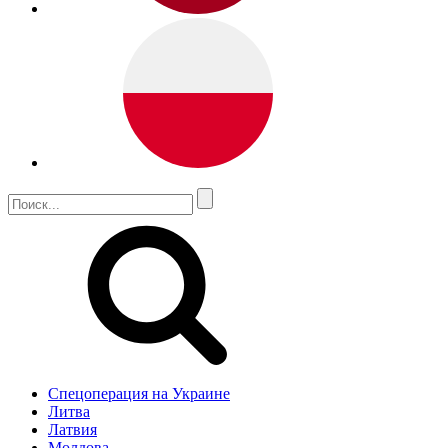
Спецоперация на Украине
Литва
Латвия
Молдова