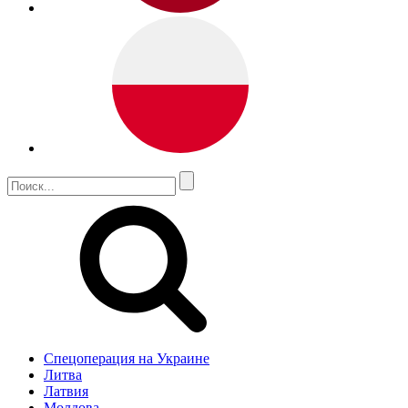
Спецоперация на Украине
Литва
Латвия
Молдова