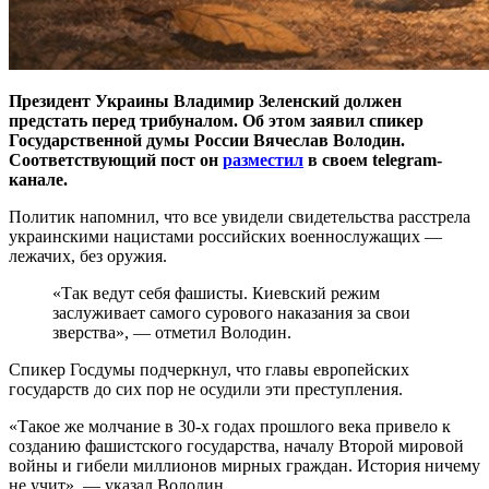
Президент Украины Владимир Зеленский должен
предстать перед трибуналом. Об этом заявил спикер
Государственной думы России Вячеслав Володин.
Соответствующий пост он
разместил
в своем telegram-
канале.
Политик напомнил, что все увидели свидетельства расстрела
украинскими нацистами российских военнослужащих —
лежачих, без оружия.
«Так ведут себя фашисты. Киевский режим
заслуживает самого сурового наказания за свои
зверства», — отметил Володин.
Спикер Госдумы подчеркнул, что главы европейских
государств до сих пор не осудили эти преступления.
«Такое же молчание в 30-х годах прошлого века привело к
созданию фашистского государства, началу Второй мировой
войны и гибели миллионов мирных граждан. История ничему
не учит», — указал Володин.