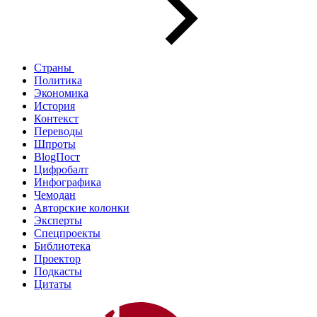
Страны
Политика
Экономика
История
Контекст
Переводы
Шпроты
BlogПост
Цифробалт
Инфографика
Чемодан
Авторские колонки
Эксперты
Спецпроекты
Библиотека
Проектор
Подкасты
Цитаты