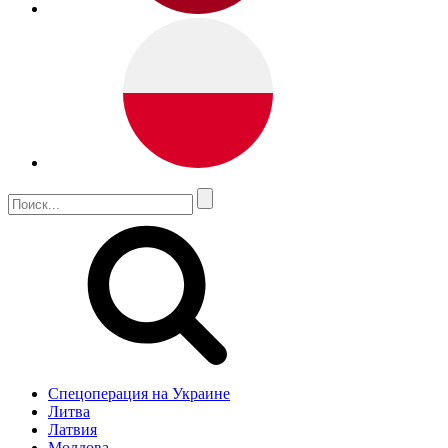
Спецоперация на Украине
Литва
Латвия
Молдова