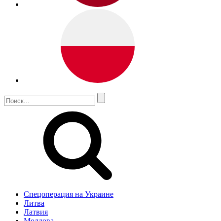
Спецоперация на Украине
Литва
Латвия
Молдова