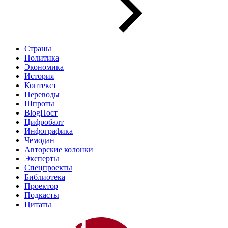
Страны
Политика
Экономика
История
Контекст
Переводы
Шпроты
BlogПост
Цифробалт
Инфографика
Чемодан
Авторские колонки
Эксперты
Спецпроекты
Библиотека
Проектор
Подкасты
Цитаты