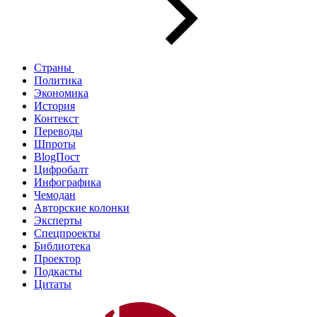
Страны
Политика
Экономика
История
Контекст
Переводы
Шпроты
BlogПост
Цифробалт
Инфографика
Чемодан
Авторские колонки
Эксперты
Спецпроекты
Библиотека
Проектор
Подкасты
Цитаты