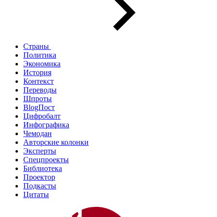
Страны
Политика
Экономика
История
Контекст
Переводы
Шпроты
BlogПост
Цифробалт
Инфографика
Чемодан
Авторские колонки
Эксперты
Спецпроекты
Библиотека
Проектор
Подкасты
Цитаты