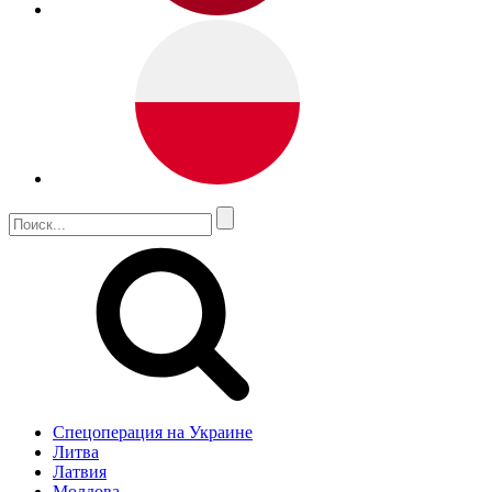
Спецоперация на Украине
Литва
Латвия
Молдова