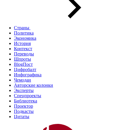
Страны
Политика
Экономика
История
Контекст
Переводы
Шпроты
BlogПост
Цифробалт
Инфографика
Чемодан
Авторские колонки
Эксперты
Спецпроекты
Библиотека
Проектор
Подкасты
Цитаты