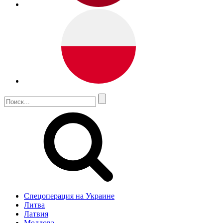
Спецоперация на Украине
Литва
Латвия
Молдова