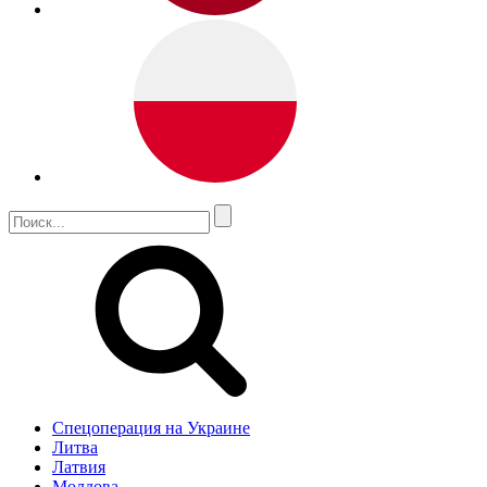
Спецоперация на Украине
Литва
Латвия
Молдова