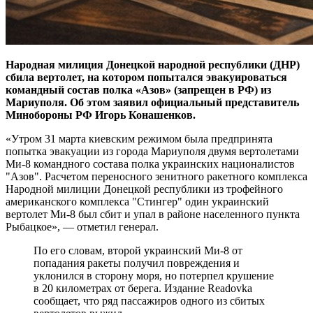
Народная милиция Донецкой народной республики (ДНР)
сбила вертолет, на котором попытался эвакуироваться
командный состав полка «Азов» (запрещен в РФ) из
Мариуполя. Об этом заявил официальный представитель
Минобороны РФ Игорь Конашенков.
«Утром 31 марта киевским режимом была предпринята
попытка эвакуации из города Мариуполя двумя вертолетами
Ми-8 командного состава полка украинских националистов
"Азов". Расчетом переносного зенитного ракетного комплекса
Народной милиции Донецкой республики из трофейного
американского комплекса "Стингер" один украинский
вертолет Ми-8 был сбит и упал в районе населенного пункта
Рыбацкое», — отметил генерал.
По его словам, второй украинский Ми-8 от
попадания ракеты получил повреждения и
уклонился в сторону моря, но потерпел крушение
в 20 километрах от берега. Издание Readovka
сообщает, что ряд пассажиров одного из сбитых