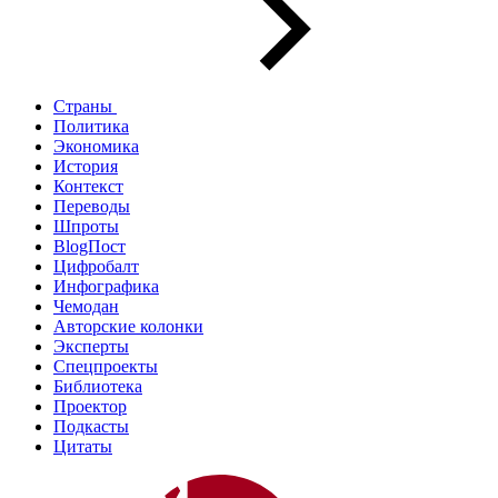
Страны
Политика
Экономика
История
Контекст
Переводы
Шпроты
BlogПост
Цифробалт
Инфографика
Чемодан
Авторские колонки
Эксперты
Спецпроекты
Библиотека
Проектор
Подкасты
Цитаты