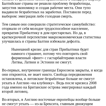
Балтийские страны не решили проблему безработицы,
запустив экономику и создав рабочие места. Они тупо
выдавили безработных на заработки. Поставили перед
выбором: эмиграция либо голодная смерть.
Тем самым они совершили стратегическое самоубийство:
оторвали от себя молодое трудоспособное население,
превратив Прибалтику в дом престарелых. Но да, в
краткосрочной перспективе макроэкономическая статистика
улучшилась и страны Балтии избежали дефолта.
Нынешний кризис для стран Прибалтики будет
намного страшнее, потому что повторить свой
фирменный «финт» с гастарбайтерами власти
Литвы, Латвии и Эстонии не смогут.
Во-первых, внутренние границы Евросоюза закрыты, и когда
они откроются, не знает никто. Свобода передвижения
остановлена, и литовские безработные больше не смогут
уехать в Англию «на клубнику». Ведь после кризиса 2008
года именно на Британские острова эмигрировал каждый
второй литовец.
Во-вторых, в Англию восточные европейцы вообще больше
не смогут уехать — из-за Брексита, главным движущим