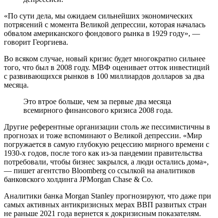
«По сути дела, мы ожидаем сильнейших экономических
потрясений с момента Великой депрессии, которая началась
обвалом американского фондового рынка в 1929 году», —
говорит Георгиева.
Во всяком случае, новый кризис будет многократно сильнее
того, что был в 2008 году. МВФ оценивает отток инвестиций
с развивающихся рынков в 100 миллиардов долларов за два
месяца.
Это втрое больше, чем за первые два месяца
всемирного финансового кризиса 2008 года.
Другие референтные организации столь же пессимистичны в
прогнозах и тоже вспоминают о Великой депрессии. «Мир
погружается в самую глубокую рецессию мирного времени с
1930-х годов, после того как из-за пандемии правительства
потребовали, чтобы бизнес закрылся, а люди остались дома»,
— пишет агентство Bloomberg со ссылкой на аналитиков
банковского холдинга JPMorgan Chase & Co.
Аналитики банка Мorgan Stanley прогнозируют, что даже при
самых активных антикризисных мерах ВВП развитых стран
не раньше 2021 года вернется к докризисным показателям.