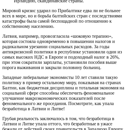
Ирландию, скандинавские страны.
Мировой кризис ударил по Прибалтике едва ли не больнее
всех в мире, но и борьба балтийских стран с последствиями
катастрофы была самой беспощадной по отношению к
собственному населению.
Латвия, например, провозгласила «шоковую терапию»,
которая состояла одновременно в повышении налогов и
радикальном урезании социальных расходов. За годы
антикризисной политики в республике установили один из
самых высоких НДС в Европе и подоходный налог в 26%,
при этом сократили зарплаты, установили пособия выше
порога выживания и закрыли половину больниц.
Западные либеральные экономисты 10 лет ставили такую
политику в пример остальному миру, показывая на странах
Балтии, как бюджетная дисциплина и тотальная экономия на
социальной сфере способны обеспечить феноменальное
улучшение макроэкономических показателей после
феноменального же проседания. Посмотрите, как упала
безработица в Латвии и Литве!
Грубая реальность заключалось в том, что безработица в
Латвии и Литве упала оттого, что безработные в ужасе
бежали от действий своих правительств в Западную Европу.