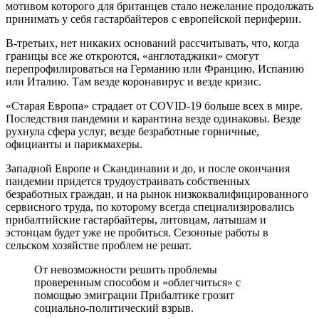
мотивом которого для британцев стало нежелание продолжать
принимать у себя гастарбайтеров с европейской периферии.
В-третьих, нет никаких оснований рассчитывать, что, когда
границы все же откроются, «англотаджики» смогут
перепрофилироваться на Германию или Францию, Испанию
или Италию. Там везде коронавирус и везде кризис.
«Старая Европа» страдает от COVID-19 больше всех в мире.
Последствия пандемии и карантина везде одинаковы. Везде
рухнула сфера услуг, везде безработные горничные,
официанты и парикмахеры.
Западной Европе и Скандинавии и до, и после окончания
пандемии придется трудоустраивать собственных
безработных граждан, и на рынок низкоквалифицированного
сервисного труда, по которому всегда специализировались
прибалтийские гастарбайтеры, литовцам, латышам и
эстонцам будет уже не пробиться. Сезонные работы в
сельском хозяйстве проблем не решат.
От невозможности решить проблемы
проверенным способом и «облегчиться» с
помощью эмиграции Прибалтике грозит
социально-политический взрыв.