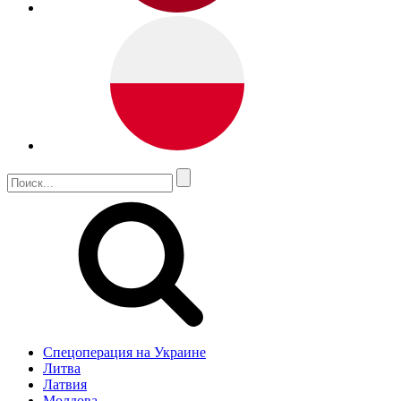
Спецоперация на Украине
Литва
Латвия
Молдова