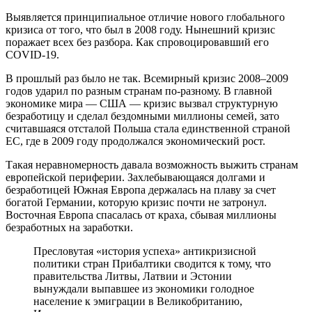
Выявляется принципиальное отличие нового глобального
кризиса от того, что был в 2008 году. Нынешний кризис
поражает всех без разбора. Как спровоцировавший его
COVID-19.
В прошлый раз было не так. Всемирный кризис 2008–2009
годов ударил по разным странам по-разному. В главной
экономике мира — США — кризис вызвал структурную
безработицу и сделал бездомными миллионы семей, зато
считавшаяся отсталой Польша стала единственной страной
ЕС, где в 2009 году продолжался экономический рост.
Такая неравномерность давала возможность выжить странам
европейской периферии. Захлебывающаяся долгами и
безработицей Южная Европа держалась на плаву за счет
богатой Германии, которую кризис почти не затронул.
Восточная Европа спасалась от краха, сбывая миллионы
безработных на заработки.
Пресловутая «история успеха» антикризисной
политики стран Прибалтики сводится к тому, что
правительства Литвы, Латвии и Эстонии
вынуждали выпавшее из экономики голодное
население к эмиграции в Великобританию,