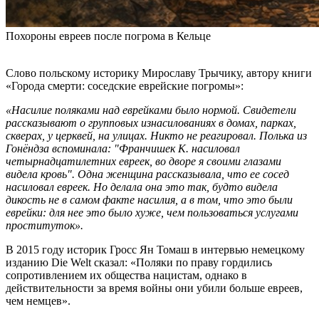
Похороны евреев после погрома в Кельце
Слово польскому историку Мирославу Трычику, автору книги
«Города смерти: соседские еврейские погромы»:
«Насилие поляками над еврейками было нормой. Свидетели
рассказывают о групповых изнасилованиях в домах, парках,
скверах, у церквей, на улицах. Никто не реагировал. Полька из
Гонёндза вспоминала: "Франчишек К. насиловал
четырнадцатилетних евреек, во дворе я своими глазами
видела кровь". Одна женщина рассказывала, что ее сосед
насиловал евреек. Но делала она это так, будто видела
дикость не в самом факте насилия, а в том, что это были
еврейки: для нее это было хуже, чем пользоваться услугами
проституток».
В 2015 году историк Гросс Ян Томаш в интервью немецкому
изданию Die Welt сказал: «Поляки по праву гордились
сопротивлением их общества нацистам, однако в
действительности за время войны они убили больше евреев,
чем немцев».