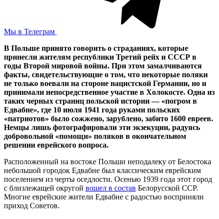
Мы в Телеграм
В Польше принято говорить о страданиях, которые
принесли жителям республики Третий рейх и СССР в
годы Второй мировой войны. При этом замалчиваются
факты, свидетельствующие о том, что некоторые поляки
не только воевали на стороне нацистской Германии, но и
принимали непосредственное участие в Холокосте. Одна из
таких черных страниц польской истории — «погром в
Едвабне», где 10 июля 1941 года руками польских
«патриотов» было сожжено, зарублено, забито 1600 евреев.
Немцы лишь фотографировали эти экзекуции, радуясь
добровольной «помощи» поляков в окончательном
решении еврейского вопроса.
Расположенный на востоке Польши неподалеку от Белостока
небольшой городок Едвабне был классическим еврейским
поселением из черты оседлости. Осенью 1939 года этот город
с близлежащей округой
вошел в состав
Белорусской ССР.
Многие еврейские жители Едвабне с радостью восприняли
приход Советов.