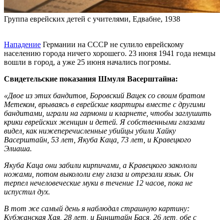
Группа еврейских детей с учителями, Едвабне, 1938
Нападение
Германии на СССР не сулило еврейскому
населению города ничего хорошего. 23 июня 1941 года немцы
вошли в город, а уже 25 июня начались погромы.
Свидетельские показания Шмуля Васерштайна:
«Двое из этих бандитов, Боровский Вацек со своим братом
Метеком, врываясь в еврейские квартиры вместе с другими
бандитами, играли на гармони и кларнете, чтобы заглушить
крики еврейских женщин и детей. Я собственными глазами
видел, как нижеперечисленные убийцы убили Хайку
Васерштайн, 53 лет, Якуба Каца, 73 лет, и Кравецкого
Элиаша.
Якуба Каца они забили кирпичами, а Кравецкого закололи
ножами, потом выкололи ему глаза и отрезали язык. Он
терпел нечеловеческие муки в течение 12 часов, пока не
испустил дух.
В тот же самый день я наблюдал страшную картину:
Кубжанская Хая, 28 лет, и Бинштайн Бася, 26 лет, обе с