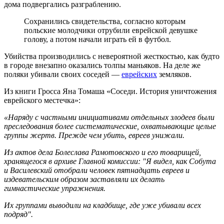
дома подвергались разграблению.
Сохранились свидетельства, согласно которым
польские молодчики отрубили еврейской девушке
голову, а потом начали играть ей в футбол.
Убийства производились с невероятной жесткостью, как будто
в городе внезапно оказались толпы маньяков. На деле же
поляки убивали своих соседей —
еврейских
земляков.
Из книги Гросса Яна Томаша «Соседи. История уничтожения
еврейского местечка»:
«Наряду с частными инициативами отдельных злодеев были
преследования более систематические, охватывающие целые
группы жертв. Прежде чем убить, евреев унижали.
Из актов дела Болеслава Рамотовского и его товарищей,
хранящегося в архиве Главной комиссии: "Я видел, как Собута
и Василевский отобрали человек пятнадцать евреев и
издевательским образом заставляли их делать
гимнастические упражнения.
Их группами выводили на кладбище, где уже убивали всех
подряд".