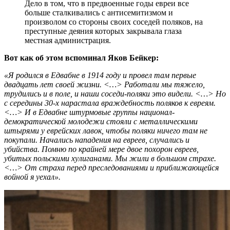
Дело в том, что в предвоенные годы евреи все
больше сталкивались с антисемитизмом и
произволом со стороны своих соседей поляков, на
преступные деяния которых закрывала глаза
местная администрация.
Вот как об этом вспоминал Яков Бейкер:
«Я родился в Едвабне в 1914 году и провел там первые
двадцать лет своей жизни. <…> Работали мы тяжело,
трудились и в поле, и наши соседи-поляки это видели. <…> Но
с середины 30-х нарастала враждебность поляков к евреям.
<…> И в Едвабне штурмовые группы национал-
демократической молодежи стояли с металлическими
штырями у еврейских лавок, чтобы поляки ничего там не
покупали. Начались нападения на евреев, случались и
убийства. Помню по крайней мере двое похорон евреев,
убитых польскими хулиганами. Мы жили в большом страхе.
<…> От страха перед преследованиями и приближающейся
войной я уехал».