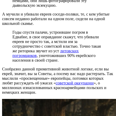
немцами, они лишь фотографировали эту
дьявольскую экзекуцию.
А мучили и убивали евреев соседи-поляки, те, с кем убитые
совсем недавно работали на одном поле, сидели на одной
школьной скамье.
Годы спустя палачи, устроившие погром в
Едвабне, в свое оправдание скажут, что убивали
евреев не просто так, а мстили им за
сотрудничество с советской властью. Точно такая
же риторика звучит из уст
литовских
погромщиков
, уничтоживших 90% еврейского
населения в своей стране.
Сообразно данной примитивной животной логике, если вы
еврей, значит, вы за Советы, а посему вас надо растерзать. Так
мыслили «просвещенные» европейцы, потомки которых
любят рассуждать об ужасах «
советской оккупации
», о
миллионах изнасилованных красноармейцами польских и
немецких женщин.