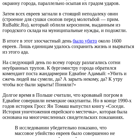
окраину города, параллельно осыпая их градом ударов.
Затем всех евреев загнали в стоящий неподалеку овин
(строение для сушки снопов перед молотьбой — прим.
RuBaltic.Ru), который облили керосином, выданным из
городского склада на муниципальные нужды, и подожгли.
В итоге в этот злосчастный день
было убито
около 1600
евреев. Лишь единицам удалось сохранить жизнь и вырваться
из этого ада.
На следующий день по всему городу разлагались сотни
неубранных трупов. К бургомистру города обратился
комендант поста жандармерии Едвабне Адамый: «Убить и
сжечь людей вы сумели, да? А зарыть некому, да? К утру
чтобы все были зарыты! Поняли?»
Долгое время в Польше считали, что кровавый погром в
Едвабне совершили немецкие оккупанты. Но в конце 1990-х
годов историк Гросс Ян Томаш выпустил книгу «Соседи.
История уничтожения еврейского местечка», которая была
основана на многочисленных свидетельских показаниях.
В исследовании убедительно показано, что
массовое убийство евреев было совершенно не