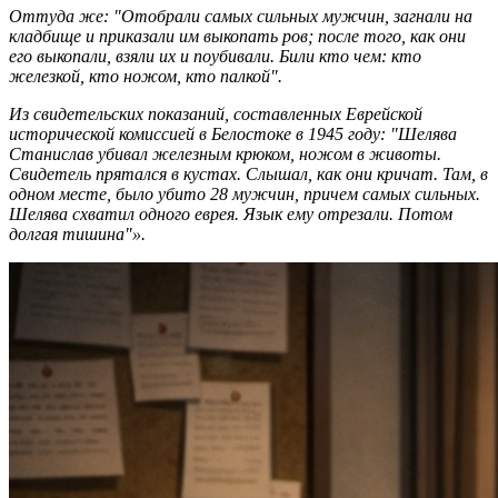
Оттуда же: "Отобрали самых сильных мужчин, загнали на
кладбище и приказали им выкопать ров; после того, как они
его выкопали, взяли их и поубивали. Били кто чем: кто
железкой, кто ножом, кто палкой".
Из свидетельских показаний, составленных Еврейской
исторической комиссией в Белостоке в 1945 году: "Шелява
Станислав убивал железным крюком, ножом в животы.
Свидетель прятался в кустах. Слышал, как они кричат. Там, в
одном месте, было убито 28 мужчин, причем самых сильных.
Шелява схватил одного еврея. Язык ему отрезали. Потом
долгая тишина"».