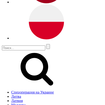
Спецоперация на Украине
Литва
Латвия
Молдова