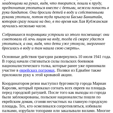
младенцами на руках, видя, что творится, пошли к пруду,
предпочитая утопиться вместе с детьми, нежели попасть в
руки бандитов. Они бросили детей в воду и собственными
руками утопили, потом туда прыгнула Баська Бинштайн,
которая сразу пошла на дно, в то время как Хая Кубжанская
мучилась несколько часов.
Собравшиеся погромщики устроили из этого посмешище: они
советовали ей лечь лицом на воду, тогда ей скорее удастся
утопиться, а она, видя, что дети уже утонули, энергичнее
бросилась в воду и там нашла свою смерть».
Основные действия трагедии развернулись 10 июля 1941 года.
В город начали стягиваться силы польских боевиков
националистического толка, которые ранее уже принимали
участие в
еврейских погромах
. Поляки из Едвабне также
приложили руку к этой кровавой акции.
Координатором резни выступил бургомистр города Мариан
Кароляк, который приказал согнать всех евреев на площадь
перед городской ратушей. После того как выходы из города
были заблокированы, польские националисты пошли по
еврейским домам, сгоняя несчастных на главную городскую
площадь. Тех, кто осмеливался сопротивляться, избивали
палками, изрубали топорами или закалывали вилами. Многие