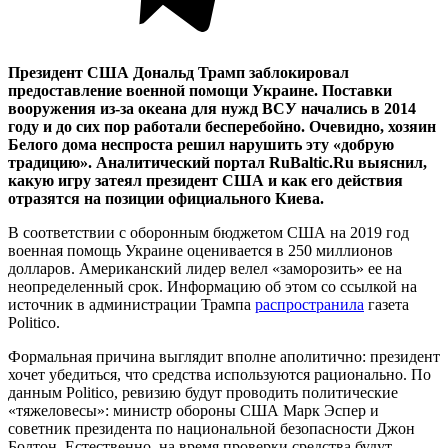
Президент США Дональд Трамп заблокировал
предоставление военной помощи Украине. Поставки
вооружения из-за океана для нужд ВСУ начались в 2014
году и до сих пор работали бесперебойно. Очевидно, хозяин
Белого дома неспроста решил нарушить эту «добрую
традицию». Аналитический портал
RuBaltic
.
Ru
выяснил,
какую игру затеял президент США и как его действия
отразятся на позиции официального Киева.
В соответствии с оборонным бюджетом США на 2019 год
военная помощь Украине оценивается в 250 миллионов
долларов. Американский лидер велел «заморозить» ее на
неопределенный срок. Информацию об этом со ссылкой на
источник в администрации Трампа
распространила
газета
Politico.
Формальная причина выглядит вполне аполитично: президент
хочет убедиться, что средства используются рационально. По
данным Politico, ревизию будут проводить политические
«тяжеловесы»: министр обороны США Марк Эспер и
советник президента по национальной безопасности Джон
Болтон. Естественно, на время проверки средства будут