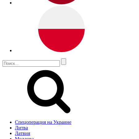
Спецоперация на Украине
Литва
Латвия
Молдова