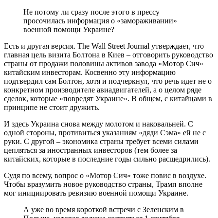
Не потому ли сразу после этого в прессу
просочилась информация о «замораживании»
военной помощи Украине?
Есть и другая версия. The Wall Street Journal утверждает, что
главная цель визита Болтона в Киев – отговорить руководство
страны от продажи половины активов завода «Мотор Cич»
китайским инвесторам. Косвенно эту информацию
подтвердил сам Болтон, хотя и подчеркнул, что речь идет не о
конкретном производителе авиадвигателей, а о целом ряде
сделок, которые «повредят Украине». В общем, с китайцами в
принципе не стоит дружить.
И здесь Украина снова между молотом и наковальней. С
одной стороны, противиться указаниям «дяди Сэма» ей не с
руки. С другой – экономика страны требует всеми силами
цепляться за иностранных инвесторов (тем более за
китайских, которые в последние годы сильно расщедрились).
Судя по всему, вопрос о «Мотор Сич» тоже повис в воздухе.
Чтобы вразумить новое руководство страны, Трамп вполне
мог инициировать ревизию военной помощи Украине.
А уже во время короткой встречи с Зеленским в