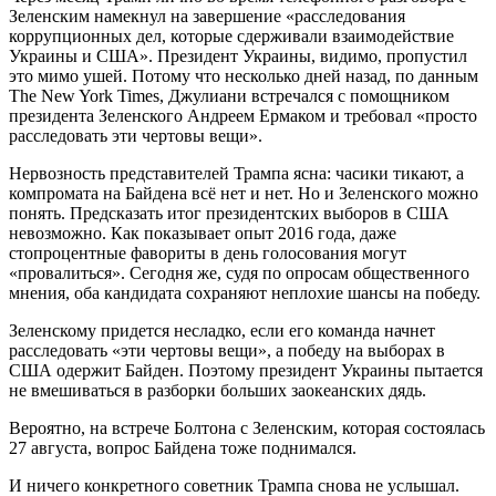
Зеленским намекнул на завершение «расследования
коррупционных дел, которые сдерживали взаимодействие
Украины и США». Президент Украины, видимо, пропустил
это мимо ушей. Потому что несколько дней назад, по данным
The New York Times, Джулиани встречался с помощником
президента Зеленского Андреем Ермаком и требовал «просто
расследовать эти чертовы вещи».
Нервозность представителей Трампа ясна: часики тикают, а
компромата на Байдена всё нет и нет. Но и Зеленского можно
понять. Предсказать итог президентских выборов в США
невозможно. Как показывает опыт 2016 года, даже
стопроцентные фавориты в день голосования могут
«провалиться». Сегодня же, судя по опросам общественного
мнения, оба кандидата сохраняют неплохие шансы на победу.
Зеленскому придется несладко, если его команда начнет
расследовать «эти чертовы вещи», а победу на выборах в
США одержит Байден. Поэтому президент Украины пытается
не вмешиваться в разборки больших заокеанских дядь.
Вероятно, на встрече Болтона с Зеленским, которая состоялась
27 августа, вопрос Байдена тоже поднимался.
И ничего конкретного советник Трампа снова не услышал.