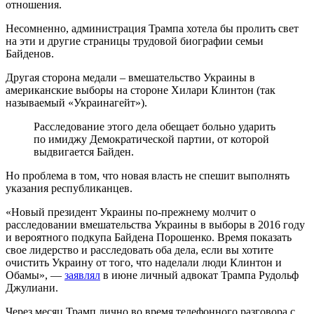
отношения.
Несомненно, администрация Трампа хотела бы пролить свет
на эти и другие страницы трудовой биографии семьи
Байденов.
Другая сторона медали – вмешательство Украины в
американские выборы на стороне Хилари Клинтон (так
называемый «Украинагейт»).
Расследование этого дела обещает больно ударить
по имиджу Демократической партии, от которой
выдвигается Байден.
Но проблема в том, что новая власть не спешит выполнять
указания республиканцев.
«Новый президент Украины по-прежнему молчит о
расследовании вмешательства Украины в выборы в 2016 году
и вероятного подкупа Байдена Порошенко. Время показать
свое лидерство и расследовать оба дела, если вы хотите
очистить Украину от того, что наделали люди Клинтон и
Обамы», —
заявлял
в июне личный адвокат Трампа Рудольф
Джулиани.
Через месяц Трамп лично во время телефонного разговора с