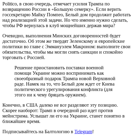
Politico, в свою очередь, отмечает усилия Трампа по
возвращению России в «Большую семерку». Если верить
госсекретарю Майку Помпео, Белый дом продолжит работать
над реализацией этой задачи. Но что именно нужно сделать,
чтобы РФ вернулась в клуб мощнейших держав мира?
Очевидно, выполнения Минских договоренностей будет
достаточно. Об этом же твердят Зеленскому и европейские
политики во главе с Эммануэлем Макроном: выполните свои
обязательства, чтобы мы могли снять санкции и спокойно
торговать с Россией.
Решение приостановить поставки военной
помощи Украине можно воспринимать как
своеобразный подарок Трампа новой Верховной
раде. Намек на то, что Белый дом ждет от Киева
политического урегулирования конфликта (для
этого ни к чему бряцать оружием).
Конечно, в США далеко не все разделяют эту позицию.
Скорее наоборот: Трамп в очередной раз идет против
мейнстрима. Услышат ли его на Украине, станет понятно в
ближайшее время.
Подписывайтесь на Балтологию в
Telegram
!