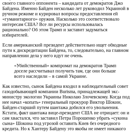
своего главного оппонента – кандидата от демократов Джо
Байдена. Именно Байден несколько лет руководил Украиной в
ручном режиме и курировал вопросы предоставления ей
«гуманитарного» оружия. Насколько это соответствовало
интересам США? Все ли ресурсы использовалась
рационально? Об этом Трамп и заставит задуматься
избирателей.
Если американский президент действительно ищет обходные
пути к дискредитации Байдена, то, следовательно, на главном
направлении дела у него идут не очень.
«Убийственный» компромат на демократов Трамп
доселе рассчитывал получить там, где они больше
всего наследили – в самой Украине.
Как известно, сынок Байдена входил в наблюдательный совет
газодобывающей компании Burisma, принадлежащей экс-
министру экологии Украины Николаю Злочевскому. Когда под
нее начал «копать» генеральный прокурор Виктор Шокин,
Байден-старший путем шантажа добился его увольнения.
Кстати, факт шантажа вице-президент США не отрицает: он и
сам хвастался, что заставил Петра Порошенко убрать «сукина
сына» Шокина под угрозой оставить Киев без очередного
кредита. Но к Хантеру Байдену это якобы не имеет никакого