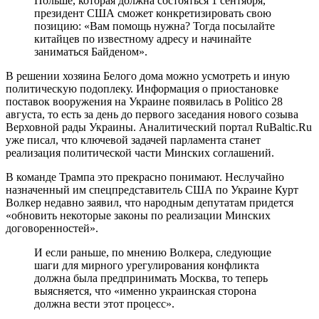
Польше, которая должна состояться 1 сентября,
президент США сможет конкретизировать свою
позицию: «Вам помощь нужна? Тогда посылайте
китайцев по известному адресу и начинайте
заниматься Байденом».
В решении хозяина Белого дома можно усмотреть и иную
политическую подоплеку. Информация о приостановке
поставок вооружения на Украине появилась в Politico 28
августа, то есть за день до первого заседания нового созыва
Верховной рады Украины. Аналитический портал RuBaltic.Ru
уже писал, что ключевой задачей парламента станет
реализация политической части Минских соглашений.
В команде Трампа это прекрасно понимают. Неслучайно
назначенный им спецпредставитель США по Украине Курт
Волкер недавно заявил, что народным депутатам придется
«обновить некоторые законы по реализации Минских
договоренностей».
И если раньше, по мнению Волкера, следующие
шаги для мирного урегулирования конфликта
должна была предпринимать Москва, то теперь
выясняется, что «именно украинская сторона
должна вести этот процесс».