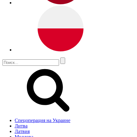
Спецоперация на Украине
Литва
Латвия
Молдова