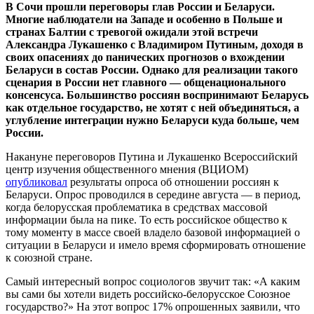
В Сочи прошли переговоры глав России и Беларуси.
Многие наблюдатели на Западе и особенно в Польше и
странах Балтии с тревогой ожидали этой встречи
Александра Лукашенко с Владимиром Путиным, доходя в
своих опасениях до панических прогнозов о вхождении
Беларуси в состав России. Однако для реализации такого
сценария в России нет главного — общенационального
консенсуса. Большинство россиян воспринимают Беларусь
как отдельное государство, не хотят с ней объединяться, а
углубление интеграции нужно Беларуси куда больше, чем
России.
Накануне переговоров Путина и Лукашенко Всероссийский
центр изучения общественного мнения (ВЦИОМ)
опубликовал
результаты опроса об отношении россиян к
Беларуси. Опрос проводился в середине августа — в период,
когда белорусская проблематика в средствах массовой
информации была на пике. То есть российское общество к
тому моменту в массе своей владело базовой информацией о
ситуации в Беларуси и имело время сформировать отношение
к союзной стране.
Самый интересный вопрос социологов звучит так: «А каким
вы сами бы хотели видеть российско-белорусское Союзное
государство?» На этот вопрос 17% опрошенных заявили, что