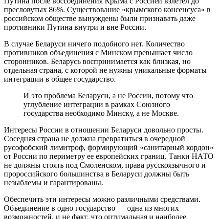
Путина после воссоединения Крыма с Россией взлетел до
пресловутых 86%. Существование «крымского консенсуса» в
российском обществе вынуждены были признавать даже
противники Путина внутри и вне России.
В случае Беларуси ничего подобного нет. Количество
противников объединения с Минском превышает число
сторонников. Беларусь воспринимается как близкая, но
отдельная страна, с которой не нужны уникальные форматы
интеграции в общее государство.
И это проблема Беларуси, а не России, потому что
углубление интеграции в рамках Союзного
государства необходимо Минску, а не Москве.
Интересы России в отношении Беларуси довольно просты.
Соседняя страна не должна превратиться в очередной
русофобский лимитроф, формирующий «санитарный кордон»
от России по периметру ее европейских границ. Танки НАТО
не должны стоять под Смоленском, права русскоязычного и
пророссийского большинства в Беларуси должны быть
незыблемы и гарантированы.
Обеспечить эти интересы можно различными средствами.
Объединение в одно государство — одна из многих
возможностей, и не факт, что оптимальная и наиболее