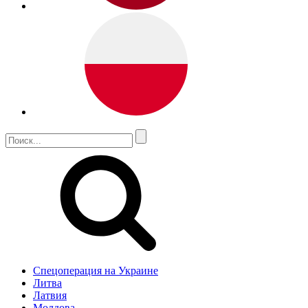
Спецоперация на Украине
Литва
Латвия
Молдова