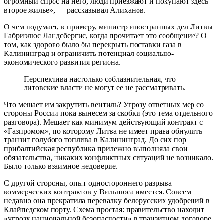
огромный спрос на него, люди приезжают и покупают здесь
второе жилье», — рассказывал Алиханов.
О чем подумает, к примеру, министр иностранных дел Литвы
Габриэлюс Ландсбергис, когда прочитает это сообщение? О
том, как здорово было бы перекрыть поставки газа в
Калининград и ограничить потенциал социально-
экономического развития региона.
Перспектива настолько соблазнительная, что
литовские власти не могут ее не рассматривать.
Что мешает им закрутить вентиль? Угрозу ответных мер со
стороны России пока вынесем за скобки (это тема отдельного
разговора). Мешает как минимум действующий контракт с
«Газпромом», по которому Литва не имеет права обнулить
транзит голубого топлива в Калининград. До сих пор
прибалтийская республика прилежно выполняла свои
обязательства, никаких конфликтных ситуаций не возникало.
Было только взаимное недоверие.
С другой стороны, опыт одностороннего разрыва
коммерческих контрактов у Вильнюса имеется. Совсем
недавно она прекратила перевалку белорусских удобрений в
Клайпедском порту. Схема простая: правительство находит
«угрозу национальной безопасности» в транзитном договоре