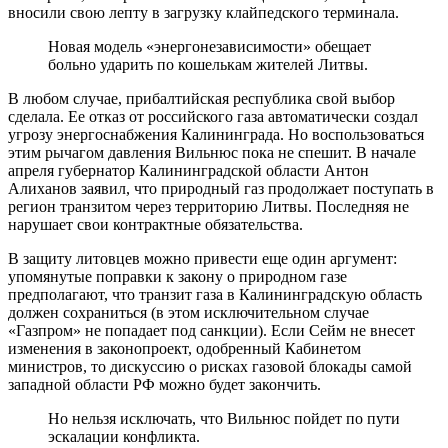
вносили свою лепту в загрузку клайпедского терминала.
Новая модель «энергонезависимости» обещает
больно ударить по кошелькам жителей Литвы.
В любом случае, прибалтийская республика свой выбор
сделала. Ее отказ от российского газа автоматически создал
угрозу энергоснабжения Калининграда. Но воспользоваться
этим рычагом давления Вильнюс пока не спешит. В начале
апреля губернатор Калининградской области Антон
Алиханов заявил, что природный газ продолжает поступать в
регион транзитом через территорию Литвы. Последняя не
нарушает свои контрактные обязательства.
В защиту литовцев можно привести еще один аргумент:
упомянутые поправки к закону о природном газе
предполагают, что транзит газа в Калининградскую область
должен сохраниться (в этом исключительном случае
«Газпром» не попадает под санкции). Если Сейм не внесет
изменения в законопроект, одобренный Кабинетом
министров, то дискуссию о рисках газовой блокады самой
западной области РФ можно будет закончить.
Но нельзя исключать, что Вильнюс пойдет по пути
эскалации конфликта.