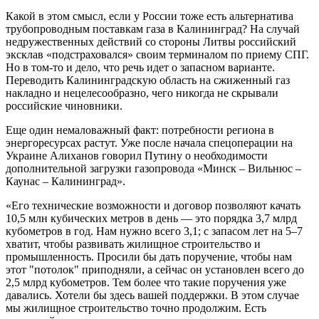
Какой в этом смысл, если у России тоже есть альтернатива
трубопроводным поставкам газа в Калининград? На случай
недружественных действий со стороны Литвы российский
эксклав «подстраховался» своим терминалом по приему СПГ.
Но в том-то и дело, что речь идет о запасном варианте.
Переводить Калининградскую область на сжиженный газ
накладно и нецелесообразно, чего никогда не скрывали
российские чиновники.
Еще один немаловажный факт: потребности региона в
энергоресурсах растут. Уже после начала спецоперации на
Украине Алиханов говорил Путину о необходимости
дополнительной загрузки газопровода «Минск – Вильнюс –
Каунас – Калининград».
«Его технические возможности и договор позволяют качать
10,5 млн кубических метров в день — это порядка 3,7 млрд
кубометров в год. Нам нужно всего 3,1; с запасом лет на 5–7
хватит, чтобы развивать жилищное строительство и
промышленность. Просили бы дать поручение, чтобы нам
этот "потолок" приподняли, а сейчас он установлен всего до
2,5 млрд кубометров. Тем более что такие поручения уже
давались. Хотели бы здесь вашей поддержки. В этом случае
мы жилищное строительство точно продолжим. Есть