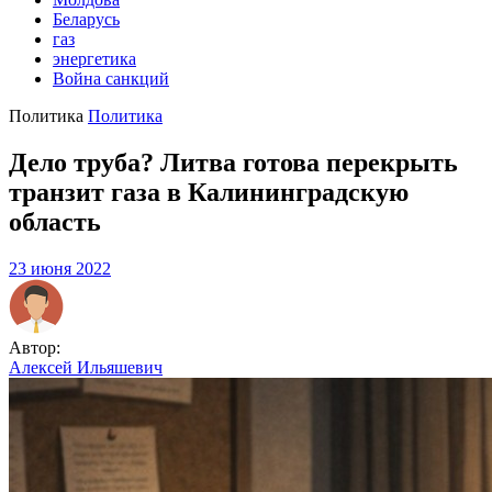
Беларусь
газ
энергетика
Война санкций
Политика
Политика
Дело труба? Литва готова перекрыть
транзит газа в Калининградскую
область
23 июня 2022
Автор:
Алексей Ильяшевич