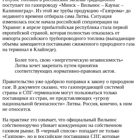
поступает по газопроводу «Минск – Вильнюс – Каунас –
Калининград». Из этой же трубы продукцию «Газпрома» до
недавнего времени отбирала сама Литва. Ситуация
изменилась после начала российской спецоперации на
Украине: в апреле прибалтийская республика стала первой
европейской страной, которая полностью отказалась от
импорта российского трубопроводного топлива (выпадающие
объемы замещаются поставками сжиженного природного газа
на терминал в Клайпеде).
Более того, свою «энергетическую независимость»
Литва хочет закрепить путем принятия
соответствующих нормативно-правовых актов.
Правительство уже одобрило поправки к закону о природном
газе. В документе сказано, что газопередающей системой
страны и СПГ-терминалом могут пользоваться только
поставщики из стран, не представляющих «угрозу
национальной безопасности» Литвы. Россия, конечно, к ним
не относится.
На практике это означает, что официальный Вильнюс
собственноручно убивает конкуренцию на собственном
газовом рынке. В «черный список» попадает не только
«Газпром», но и российские поставщики СПГ, которые