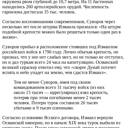
окружена рвом глубиной до 10,7 метра. На 11 бастионах
находились 260 артиллерийских орудий. Численность
гарнизона достигала 35 тыс. человек.
Согласно воспоминаниям современников, Суворов через
несколько лет после штурма Измаила признался: «На штурм
подобной крепости можно было решиться только один раз в
жизни».
Суворов прибыл в расположение стоявших под Измаилом
российских войск в 1790 году. Лично объехав крепость, он
признал, что у нее нет слабых мест, но не только не отступил,
но и дал туркам всего 24 часа на капитуляцию. Османский
великий сераскер ответил ему, что «скорее Дунай потечет
вспять и небо упадет на землю, чем сдастся Измаил».
Тем не менее Суворов, имея под своим
командованием всего 31 тысячу войск (из них
около 15 тысяч — иррегулярных) взял крепость,
потеряв при этом погибшими менее 2 тысяч
человек. Потери турок составили 26 тысяч
убитыми и 9 тысяч пленными.
Согласно условиями Ясского договора, Измаил вернули
Османской империи, но в начале XIX века турок выбили из
крепости снова. После ухода османской армии в поселении