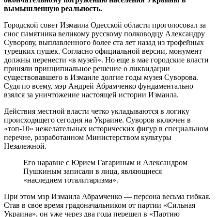
вымышленную реальность.
Городской совет Измаила Одесской области проголосовал за
снос памятника великому русскому полководцу Александру
Суворову, выплавленного более ста лет назад из трофейных
турецких пушек. Согласно официальной версии, монумент
должны перенести «в музей». Но еще в мае городские власти
приняли принципиальное решение о ликвидации
существовавшего в Измаиле долгие годы музея Суворова.
Судя по всему, мэр Андрей Абрамченко фундаментально
взялся за уничтожение настоящей истории Измаила.
Действия местной власти четко укладываются в логику
происходящего сегодня на Украине. Суворов включен в
«топ-10» нежелательных исторических фигур в специальном
перечне, разработанном Министерством культуры
Незалежной.
Его наравне с Юрием Гагариным и Александром
Пушкиным записали в лица, являющиеся
«наследием тоталитаризма».
При этом мэр Измаила Абрамченко — персона весьма гибкая.
Став в свое время градоначальником от партии «Сильная
Украина», он уже через два года перешел в «Партию