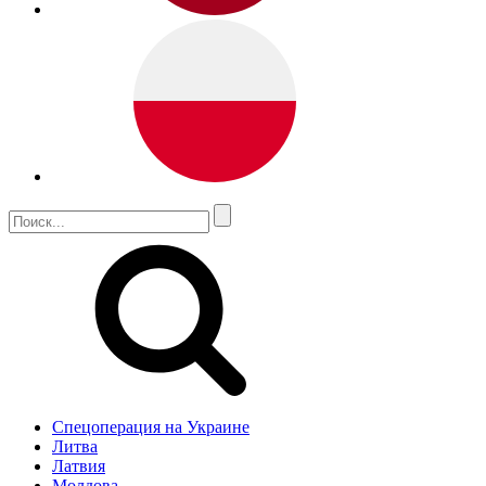
Спецоперация на Украине
Литва
Латвия
Молдова