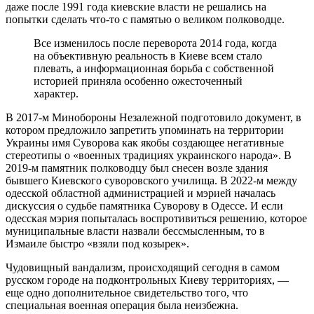
даже после 1991 года киевские власти не решались на
попытки сделать что-то с памятью о великом полководце.
Все изменилось после переворота 2014 года, когда
на объективную реальность в Киеве всем стало
плевать, а информационная борьба с собственной
историей приняла особенно ожесточенный
характер.
В 2017-м Минобороны Незалежной подготовило документ, в
котором предложило запретить упоминать на территории
Украины имя Суворова как якобы создающее негативные
стереотипы о «военных традициях украинского народа». В
2019-м памятник полководцу был снесен возле здания
бывшего Киевского суворовского училища. В 2022-м между
одесской областной администрацией и мэрией началась
дискуссия о судьбе памятника Суворову в Одессе. И если
одесская мэрия попыталась воспротивиться решению, которое
муниципальные власти назвали бессмысленным, то в
Измаиле быстро «взяли под козырек».
Чудовищный вандализм, происходящий сегодня в самом
русском городе на подконтрольных Киеву территориях, —
еще одно дополнительное свидетельство того, что
специальная военная операция была неизбежна.