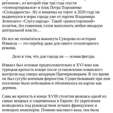
регионов», из которой еще три года спустя
«телепортировался» в блок Петра Порошенко
«Солидарность». Ну и вишенка на торте: в 2020 году он
выдвинулся в мэры города уже от партии Владимира
Зеленского «Слуга народа». Такой «разносторонний»
политик, без сомнения, готов выполнить любую вводную
центральной власти…
Но все же попытаться выкинуть Суворова из истории
Измаила — это перебор даже для самого тоталитарного
режима.
Дело в том, что для города он — осевая фигура.
Измаил был основан предположительно в XVI веке как
турецкая крепость вскоре после установления османского
контроля над северо-западным Причерноморьем. В это время
он был сугубо военным форпостом. Существовавшее при нем
поселение было небольшим и обозначалось на картах как
деревня.
Сама же крепость в конце XVIII столетия являлась одной из
самых мощных и современных в Европе. Ее укрепления
возводились под руководством лучших французских и
немецких инженеров. Помимо высокого вала, она была