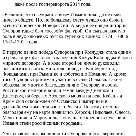
даже после госпереворота 2014 года.
Очевидно, что с «украинством» Измаил никогда не имел
ничего общего. Но, по большому счету, чуждо оно было и
всей исторической Новороссии. А ведь в ее общей истории
Суворов также был «осевой» фигурой. Он сыграл важную
роль в двух ключевых русско-турецких войнах: 1774–1786 и
1787–1791 годов.
В первую из них победа Суворова при Козлуджи стала одним
из решающих факторов заключения Кючук-Кайнарджийского
мирного договора. А в ходе второй он лично руководил
российскими войсками в ходе побед на Кинбурне, под
Фокшанами, при Рымнике и собственно Измаиле. А кроме
того, Суворов принимал участие в осаде Очакова. Таким
образом, во многом благодаря лично Суворову в состав
Российской империи вошли земли между Днепром и
Днестром, на берегах Азовского моря и на реке Кубань, а
Крым был освобожден от Османской империи и в
дальнейшем тоже стал частью России. Поэтому именно
благодаря ему на карте появились Херсон, Николаев, Одесса,
Мелитополь и Мариуполь, а османские крепости Очаков и
Измаил стали российскими городами.
Учитывая масштабы личности Суворова и его свершений,