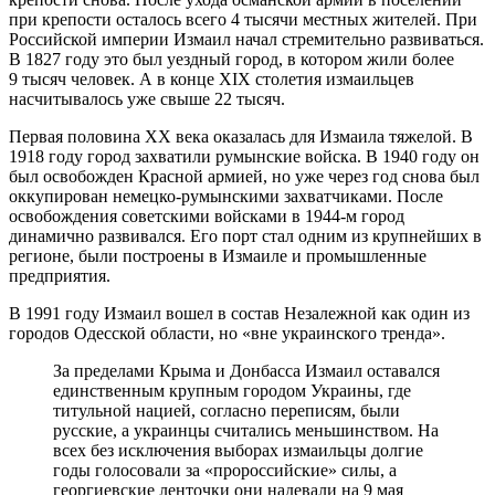
при крепости осталось всего 4 тысячи местных жителей. При
Российской империи Измаил начал стремительно развиваться.
В 1827 году это был уездный город, в котором жили более
9 тысяч человек. А в конце XIX столетия измаильцев
насчитывалось уже свыше 22 тысяч.
Первая половина XX века оказалась для Измаила тяжелой. В
1918 году город захватили румынские войска. В 1940 году он
был освобожден Красной армией, но уже через год снова был
оккупирован немецко-румынскими захватчиками. После
освобождения советскими войсками в 1944-м город
динамично развивался. Его порт стал одним из крупнейших в
регионе, были построены в Измаиле и промышленные
предприятия.
В 1991 году Измаил вошел в состав Незалежной как один из
городов Одесской области, но «вне украинского тренда».
За пределами Крыма и Донбасса Измаил оставался
единственным крупным городом Украины, где
титульной нацией, согласно переписям, были
русские, а украинцы считались меньшинством. На
всех без исключения выборах измаильцы долгие
годы голосовали за «пророссийские» силы, а
георгиевские ленточки они надевали на 9 мая