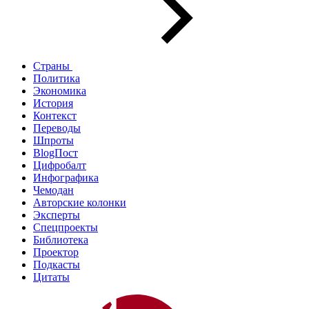
Страны
Политика
Экономика
История
Контекст
Переводы
Шпроты
BlogПост
Цифробалт
Инфографика
Чемодан
Авторские колонки
Эксперты
Спецпроекты
Библиотека
Проектор
Подкасты
Цитаты