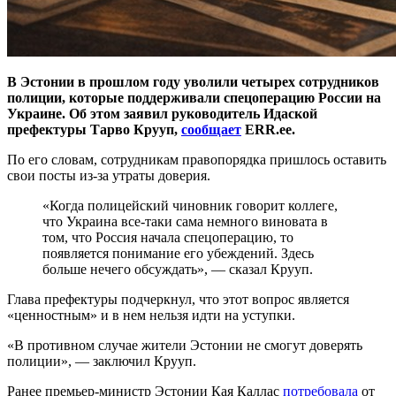
В Эстонии в прошлом году уволили четырех сотрудников
полиции, которые поддерживали спецоперацию России на
Украине. Об этом заявил руководитель Идаской
префектуры Тарво Крууп,
сообщает
ERR.ee.
По его словам, сотрудникам правопорядка пришлось оставить
свои посты из-за утраты доверия.
«Когда полицейский чиновник говорит коллеге,
что Украина все-таки сама немного виновата в
том, что Россия начала спецоперацию, то
появляется понимание его убеждений. Здесь
больше нечего обсуждать», — сказал Крууп.
Глава префектуры подчеркнул, что этот вопрос является
«ценностным» и в нем нельзя идти на уступки.
«В противном случае жители Эстонии не смогут доверять
полиции», — заключил Крууп.
Ранее премьер-министр Эстонии Кая Каллас
потребовала
от