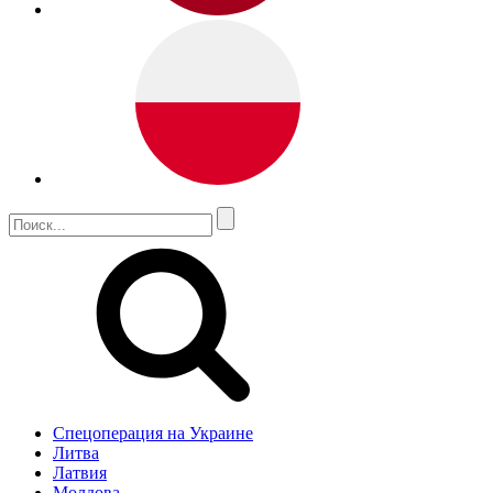
Спецоперация на Украине
Литва
Латвия
Молдова