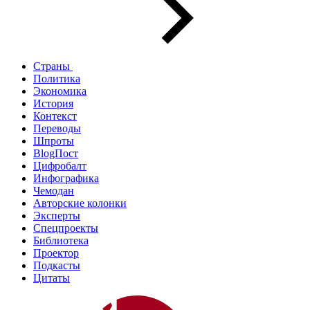
Страны
Политика
Экономика
История
Контекст
Переводы
Шпроты
BlogПост
Цифробалт
Инфографика
Чемодан
Авторские колонки
Эксперты
Спецпроекты
Библиотека
Проектор
Подкасты
Цитаты