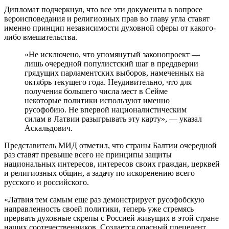
Дипломат подчеркнул, что все эти документы в вопросе
вероисповедания и религиозных прав во главу угла ставят
именно принцип независимости духовной сферы от какого-
либо вмешательства.
«Не исключено, что упомянутый законопроект —
лишь очередной популистский шаг в преддверии
грядущих парламентских выборов, намеченных на
октябрь текущего года. Неудивительно, что для
получения большего числа мест в Сейме
некоторые политики используют именно
русофобию. Не впервой националистическим
силам в Латвии разыгрывать эту карту», — указал
Аскальдович.
Представитель МИД отметил, что страны Балтии очередной
раз ставят превыше всего не принципы защиты
национальных интересов, интересов своих граждан, церквей
и религиозных общин, а задачу по искоренению всего
русского и российского.
«Латвия тем самым еще раз демонстрирует русофобскую
направленность своей политики, теперь уже стремясь
прервать духовные скрепы с Россией живущих в этой стране
наших соотечественников. Создается опасный прецедент