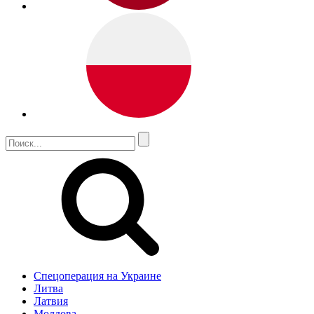
Спецоперация на Украине
Литва
Латвия
Молдова