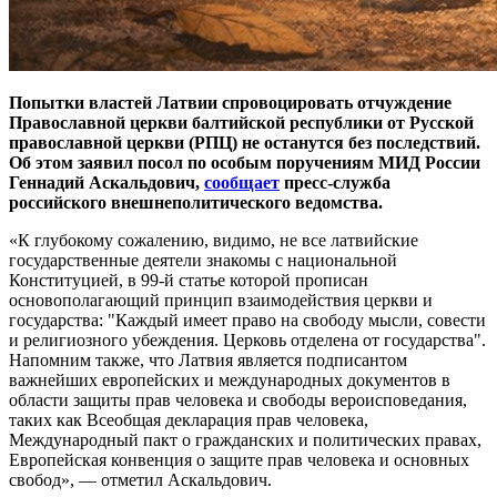
Попытки властей Латвии спровоцировать отчуждение
Православной церкви балтийской республики от Русской
православной церкви (РПЦ) не останутся без последствий.
Об этом заявил посол по особым поручениям МИД России
Геннадий Аскальдович,
сообщает
пресс-служба
российского внешнеполитического ведомства.
«К глубокому сожалению, видимо, не все латвийские
государственные деятели знакомы с национальной
Конституцией, в 99-й статье которой прописан
основополагающий принцип взаимодействия церкви и
государства: "Каждый имеет право на свободу мысли, совести
и религиозного убеждения. Церковь отделена от государства".
Напомним также, что Латвия является подписантом
важнейших европейских и международных документов в
области защиты прав человека и свободы вероисповедания,
таких как Всеобщая декларация прав человека,
Международный пакт о гражданских и политических правах,
Европейская конвенция о защите прав человека и основных
свобод», — отметил Аскальдович.