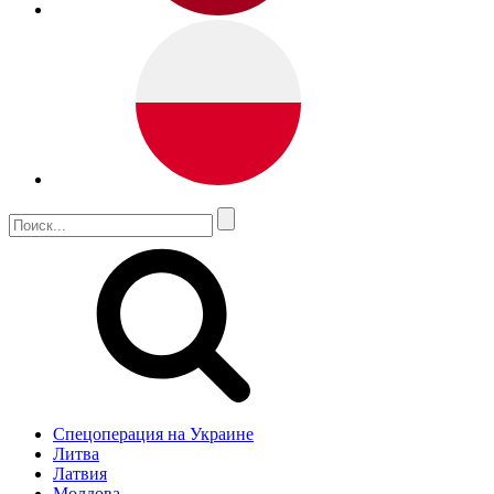
Спецоперация на Украине
Литва
Латвия
Молдова