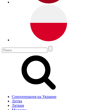
Спецоперация на Украине
Литва
Латвия
Молдова