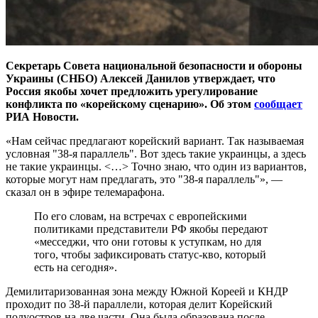
Секретарь Совета национальной безопасности и обороны
Украины (СНБО) Алексей Данилов утверждает, что
Россия якобы хочет предложить урегулирование
конфликта по «корейскому сценарию». Об этом
сообщает
РИА Новости.
«Нам сейчас предлагают корейский вариант. Так называемая
условная "38-я параллель". Вот здесь такие украинцы, а здесь
не такие украинцы. <…> Точно знаю, что один из вариантов,
которые могут нам предлагать, это "38-я параллель"», —
сказал он в эфире телемарафона.
По его словам, на встречах с европейскими
политиками представители РФ якобы передают
«месседжи, что они готовы к уступкам, но для
того, чтобы зафиксировать статус-кво, который
есть на сегодня».
Демилитаризованная зона между Южной Кореей и КНДР
проходит по 38-й параллели, которая делит Корейский
полуостров на две части. Она была образована после