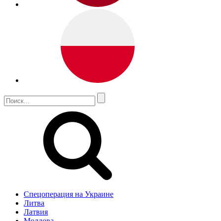
Спецоперация на Украине
Литва
Латвия
Молдова