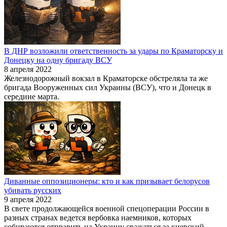
В ДНР возложили ответственность за удары по Краматорску и
Донецку на одну бригаду ВСУ
8 апреля 2022
Железнодорожный вокзал в Краматорске обстреляла та же
бригада Вооруженных сил Украины (ВСУ), что и Донецк в
середине марта.
Диванные оппозиционеры: кто и как призывает белорусов
убивать русских
9 апреля 2022
В свете продолжающейся военной спецоперации России в
разных странах ведется вербовка наемников, которых
собираются отправить на Украину сражаться за киевский