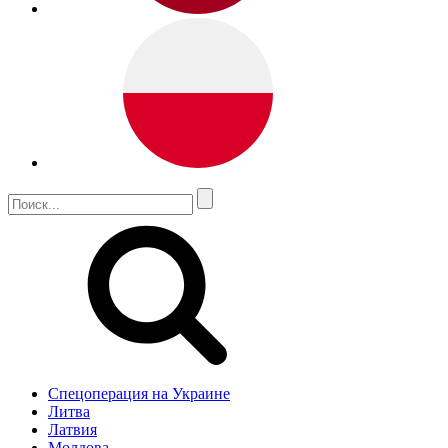
Спецоперация на Украине
Литва
Латвия
Молдова