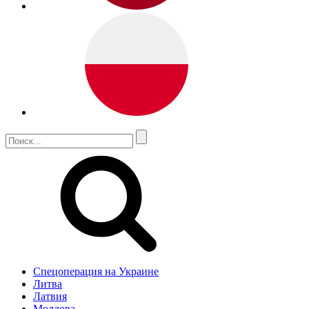
Спецоперация на Украине
Литва
Латвия
Молдова