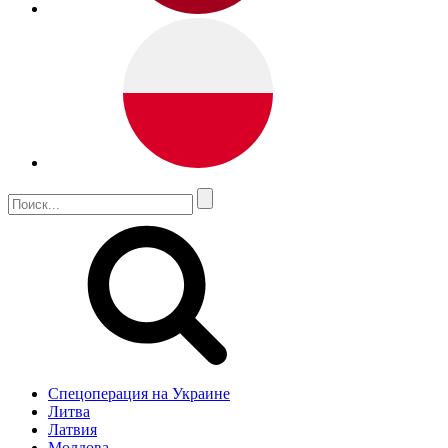
Спецоперация на Украине
Литва
Латвия
Молдова