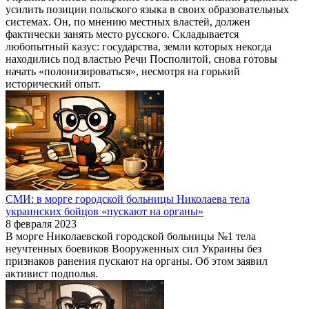
усилить позиции польского языка в своих образовательных
системах. Он, по мнению местных властей, должен
фактически занять место русского. Складывается
любопытный казус: государства, земли которых некогда
находились под властью Речи Посполитой, снова готовы
начать «полонизироваться», несмотря на горький
исторический опыт.
СМИ: в морге городской больницы Николаева тела
украинских бойцов «пускают на органы»
8 февраля 2023
В морге Николаевской городской больницы №1 тела
неучтенных боевиков Вооруженных сил Украины без
признаков ранения пускают на органы. Об этом заявил
активист подполья.