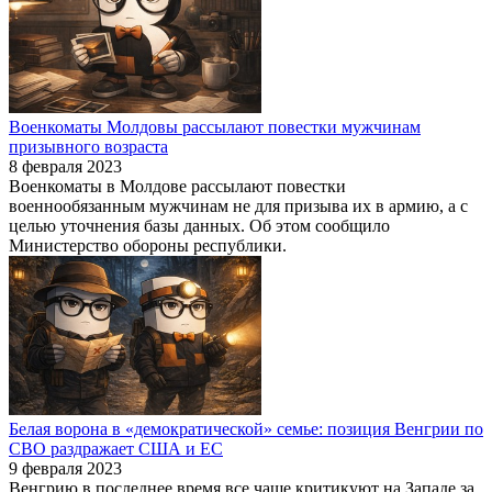
Военкоматы Молдовы рассылают повестки мужчинам
призывного возраста
8 февраля 2023
Военкоматы в Молдове рассылают повестки
военнообязанным мужчинам не для призыва их в армию, а с
целью уточнения базы данных. Об этом сообщило
Министерство обороны республики.
Белая ворона в «демократической» семье: позиция Венгрии по
СВО раздражает США и ЕС
9 февраля 2023
Венгрию в последнее время все чаще критикуют на Западе за