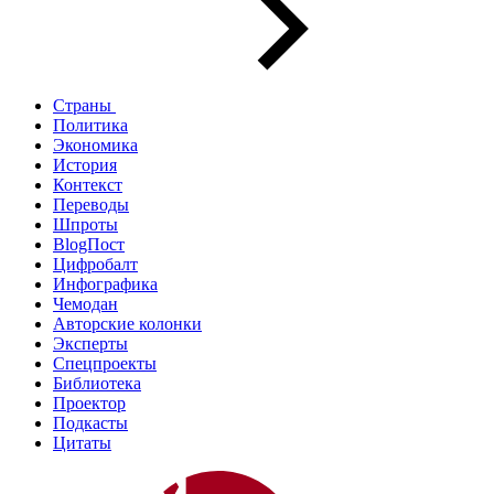
Страны
Политика
Экономика
История
Контекст
Переводы
Шпроты
BlogПост
Цифробалт
Инфографика
Чемодан
Авторские колонки
Эксперты
Спецпроекты
Библиотека
Проектор
Подкасты
Цитаты