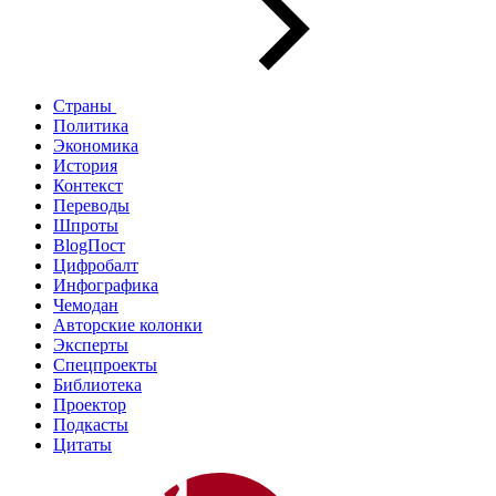
Страны
Политика
Экономика
История
Контекст
Переводы
Шпроты
BlogПост
Цифробалт
Инфографика
Чемодан
Авторские колонки
Эксперты
Спецпроекты
Библиотека
Проектор
Подкасты
Цитаты